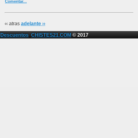
Comentar...
‹‹ atras
adelante ››
Descuentos
CHISTES21.COM
© 2017