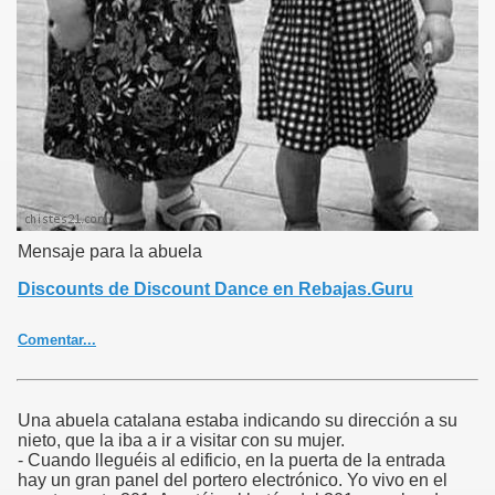
top:5px;}.ver3{text-align:left;padding-right:5px;}.tagcloud{font:bold
100% 'Verdana';text-align:center;padding-top:20px;padding-
bottom:20px;}.tagcloud a{color:#a0a0a0;text-
decoration:none;}.tf1{font-size:90%;}.tf2{font-size:125%;}.tf3{font-
size:160%;}.tf4{font-size:220%;}.tf5{font-size:300%;}
Mensaje para la abuela
Discounts de Discount Dance en Rebajas.Guru
Comentar...
Una abuela catalana estaba indicando su dirección a su
nieto, que la iba a ir a visitar con su mujer.
- Cuando lleguéis al edificio, en la puerta de la entrada
hay un gran panel del portero electrónico. Yo vivo en el