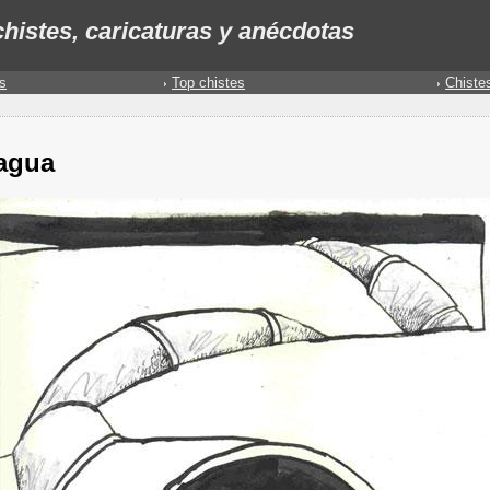
histes, caricaturas y anécdotas
s
Top chistes
Chiste
 agua