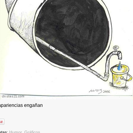
apariencias engañan
etas:
Humor
Gráficos