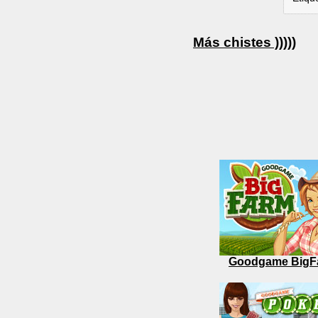
Más chistes )))))
Goodgame BigF