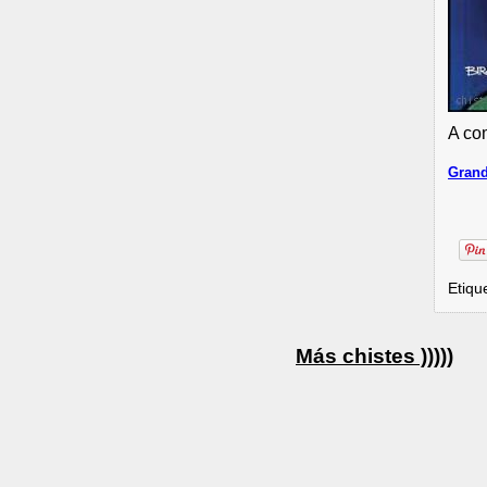
A co
Grand
Etiqu
Más chistes )))))