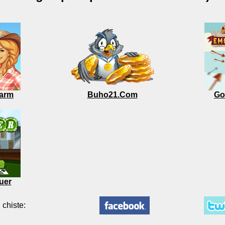
arm
Buho21.Com
Go
uer
 chiste: