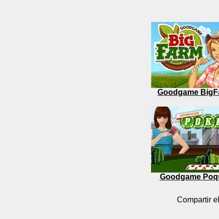
Goodgame BigF
Goodgame Poq
Compartir el