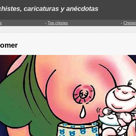
histes, caricaturas y anécdotas
s
Top chistes
Chiste
comer