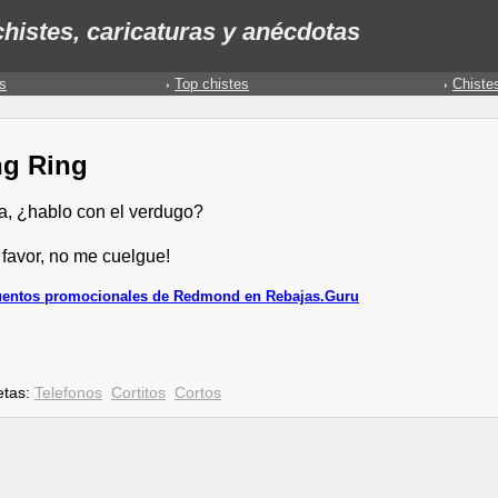
histes, caricaturas y anécdotas
s
Top chistes
Chiste
ng Ring
la, ¿hablo con el verdugo?
 favor, no me cuelgue!
entos promocionales de Redmond en Rebajas.Guru
etas:
Telefonos
Cortitos
Cortos