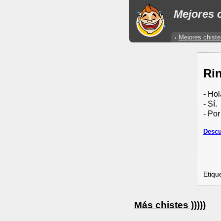
Mejores c
Mejores chiste
Ri
- Ho
- Sí.
- Por
Descu
Etiqu
Más chistes )))))