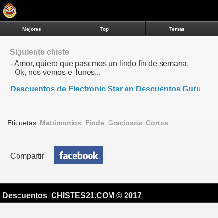
Mejores
Top
Temas
Siguiente chiste
- Amor, quiero que pasemos un lindo fin de semana.
- Ok, nos vemos el lunes...
Descuentos de Electronic Star en Descuentos.Guru
Etiquetas:
Matrimonios
Finde
Graciosos
Cortos
Compartir
Descuentos
CHISTES21.COM
© 2017