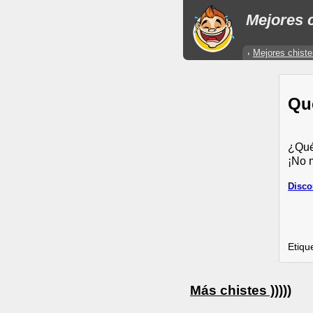
Mejores c
Mejores chiste
Que
¿Qué 
¡No 
Disco
Etiqu
Más chistes )))))