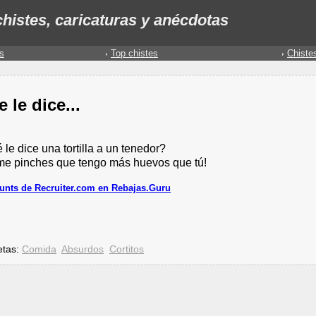
histes, caricaturas y anécdotas
s
Top chistes
Chiste
 le dice...
le dice una tortilla a un tenedor?
me pinches que tengo más huevos que tú!
unts de Recruiter.com en Rebajas.Guru
etas:
Comida
Absurdos
Cortitos