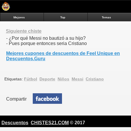
Mejores
Top
Temas
Siguiente chiste
- ¿Por qué Messi no bautizó a su hijo?
- Pues porque entonces seria Cristiano
Mejores cupones de descuentos de Feel Unique en
Descuentos.Guru
Etiquetas:
Fútbol
Deporte
Niños
Messi
Cristiano
Compartir
Descuentos
CHISTES21.COM
© 2017