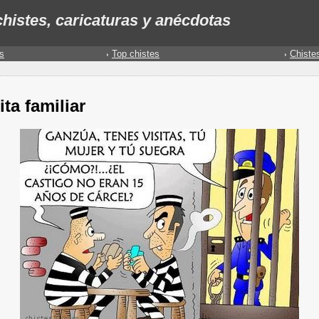
histes, caricaturas y anécdotas
s
Top chistes
Chiste
ita familiar