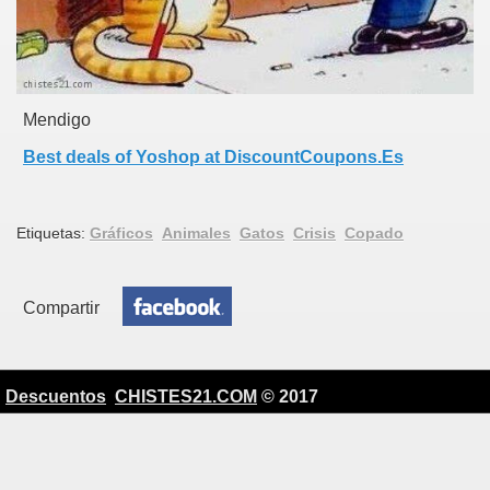
Mendigo
Best deals of Yoshop at DiscountCoupons.Es
Etiquetas:
Gráficos
Animales
Gatos
Crisis
Copado
Compartir
Descuentos
CHISTES21.COM
© 2017