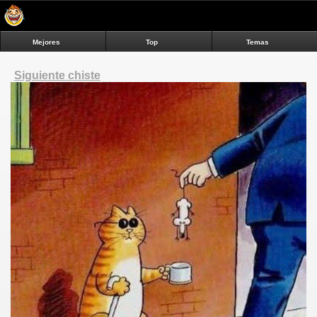
Mejores
Top
Temas
Siguiente chiste