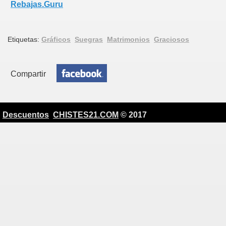
Rebajas.Guru
Etiquetas:
Gráficos
Suegras
Matrimonios
Graciosos
Compartir
Descuentos
CHISTES21.COM
© 2017