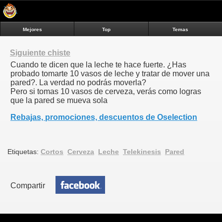
Mejores
Top
Temas
Siguiente chiste
Cuando te dicen que la leche te hace fuerte. ¿Has
probado tomarte 10 vasos de leche y tratar de mover una
pared?. La verdad no podrás moverla?
Pero si tomas 10 vasos de cerveza, verás como logras
que la pared se mueva sola
Rebajas, promociones, descuentos de Oselection
Etiquetas:
Cortos
Cerveza
Leche
Telekinesis
Pared
Compartir