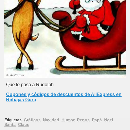
Que le pasa a Rudolph
Cupones y códigos de descuentos de AliExpress en
Rebajas.Guru
Etiquetas:
Gráficos
Navidad
Humor
Renos
Papá
Noel
Santa
Claus