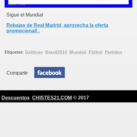
Sigue el Mundial
Rebajas de Real Madrid, aprovecha la oferta
promocional!..
Etiquetas:
Gráficos
Brasil2014
Mundial
Fútbol
Partidos
Compartir
Descuentos
CHISTES21.COM
© 2017