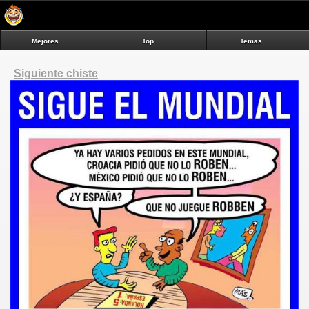
Mejores
Top
Temas
Siguiente chiste