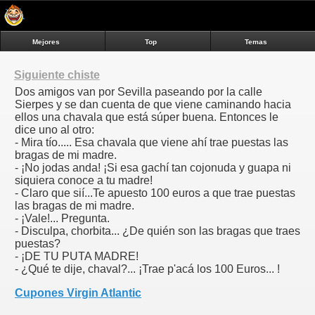
Mejores
Top
Temas
Siguiente chiste
Dos amigos van por Sevilla paseando por la calle
Sierpes y se dan cuenta de que viene caminando hacia
ellos una chavala que está súper buena. Entonces le
dice uno al otro:
- Mira tío..... Esa chavala que viene ahí trae puestas las
bragas de mi madre.
- ¡No jodas anda! ¡Si esa gachí tan cojonuda y guapa ni
siquiera conoce a tu madre!
- Claro que sií...Te apuesto 100 euros a que trae puestas
las bragas de mi madre.
- ¡Vale!... Pregunta.
- Disculpa, chorbita... ¿De quién son las bragas que traes
puestas?
- ¡DE TU PUTA MADRE!
- ¿Qué te dije, chaval?... ¡Trae p'acá los 100 Euros... !
Cupones Virgin Atlantic